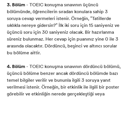
3. Bölüm
- TOEIC konuşma sınavının üçüncü
bölümünde, öğrencilerin sıradan konulara sahip 3
soruya cevap vermeleri istenir. Örneğin, "Tatillerde
sıklıkla nereye gidersin?" İlk iki soru için 15 saniyeniz ve
üçüncü soru için 30 saniyeniz olacak. Bir hazırlanma
süreniz bulunmaz. Her cevap için puanınız yine 0 ile 3
arasında olacaktır. Dördüncü, beşinci ve altıncı sorular
bu bölüme aittir.
4. Bölüm
- TOEIC konuşma sınavının dördüncü bölümü,
üçüncü bölüme benzer ancak dördüncü bölümde bazı
temel bilgiler verilir ve bununla ilgili 3 soruya yanıt
verilmesi istenir. Örneğin, bir etkinlik ile ilgili bir poster
görebilir ve etkinliğin nerede gerçekleştiği veya
konuşmacının kim olduğu ile ilgili sorular alabilirsiniz.
Temel bilgiler, siz soruları yanıtlanırken her zaman
İngilizcenizi test edin
görünür. Temel bilgileri okumak için 30 saniyeniz
olacak ve sonrasında ilk iki soruyu yanıtlamanız için her