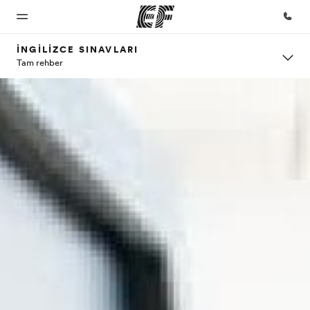
İNGILIZCE SINAVLARI
Tam rehber
Ana
Programlarımız
Ofislerimiz
Hakkımızda
Kariyer
Sayfa
Tüm programlarımıza
Size yakın bir
Biz kimiz?
Ekibimize
göz atın
EF ofisi bulun
katılın
EF'e
hoş
geldiniz