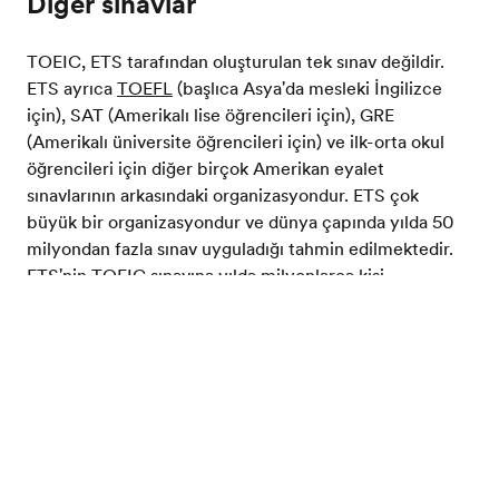
Diğer sınavlar
TOEIC, ETS tarafından oluşturulan tek sınav değildir.
ETS ayrıca
TOEFL
(başlıca Asya'da mesleki İngilizce
için), SAT (Amerikalı lise öğrencileri için), GRE
(Amerikalı üniversite öğrencileri için) ve ilk-orta okul
öğrencileri için diğer birçok Amerikan eyalet
sınavlarının arkasındaki organizasyondur. ETS çok
büyük bir organizasyondur ve dünya çapında yılda 50
milyondan fazla sınav uyguladığı tahmin edilmektedir.
ETS'nin TOEIC sınavına yılda milyonlarca kişi
katılmaktadır.
İngilizcenizi test edin
İngilizce Sınavları
TOEIC
ETS
Home