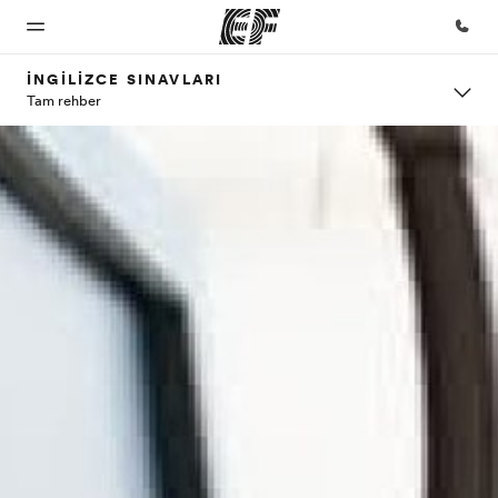
İNGILIZCE SINAVLARI
Tam rehber
Ana
Programlarımız
Ofislerimiz
Hakkımızda
Kariyer
Sayfa
Tüm programlarımıza
Size yakın bir
Biz kimiz?
Ekibimize
göz atın
EF ofisi bulun
katılın
EF'e
hoş
geldiniz