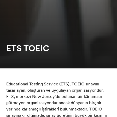
ETS TOEIC
Educational Testing Service (ETS), TOEIC sınavını
tasarlayan, oluşturan ve uygulayan organizasyondur.
ETS, merkezi New Jersey'de bulunan bir kâr amacı
gütmeyen organizasyondur ancak dünyanın birçok
yerinde kâr amaçlı iştirakleri bulunmaktadır. TOEIC
sınavına girdiğinizde, sınav ücretinin büyük bir kısmını