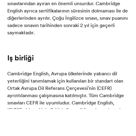
sınavlarından ayıran en önemli unsurdur. Cambridge
English ayrıca sertifikalarının süresinin dolmaması ile de
diğerlerinden ayrılır. Çoğu İngilizce sınavı, sınav puanını
sadece sınavın tarihinden sonraki 2 yıl için geçerli
saymaktadır.
Iş birliği
Cambridge English, Avrupa ülkelerinde yabancı dil
yeterliğini tanımlamak için kullanılan bir standart olan
Ortak Avrupa Dil Referans Çerçevesi'nin (CEFR)
ayrıntılanması çalışmasına katılmıştır. Tüm Cambridge
sınavları CEFR ile uyumludur. Cambridge English,
IELTS'in idaresi için British Council ile yakın çalışmalar
içindedir ve geçtiğimiz on yılda ABD'de İngilizce dili
İngilizcenizi test edin
sınavları geliştirmek amacıyla Michigan Üniversitesi ile
bir ittifak kurmuştur.