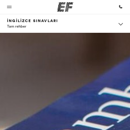
İNGILIZCE SINAVLARI
Tam rehber
Ana
Programlarımız
Ofislerimiz
Hakkımızda
Kariyer
Sayfa
Tüm programlarımıza
Size yakın bir
Biz kimiz?
Ekibimize
göz atın
EF ofisi bulun
katılın
EF'e
hoş
geldiniz