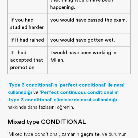
that thing would have been
happening.
If you had
you would have passed the exam.
studied harder
If it had rained
you would have gotten wet.
If I had
I would have been working in
accepted that
Milan.
promotion
'Type 3 conditional'ın 'perfect conditional' ile nasıl
kullanıldığı
ve
'Perfect continuous conditional'ın
'type 3 conditional' cümlelerde nasıl kullanıldığı
hakkında daha fazlasını öğrenin.
Mixed type CONDITIONAL
'Mixed type conditional', zamanın
geçmişte
, ve durumun