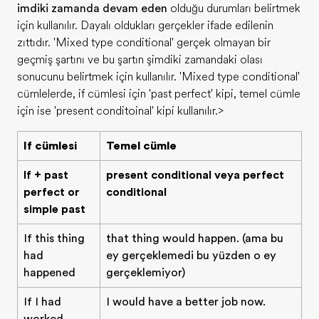
şimdiki zamanda devam eden
olduğu durumları belirtmek
için kullanılır. Dayalı oldukları gerçekler ifade edilenin
zıttıdır. 'Mixed type conditional' gerçek olmayan bir
geçmiş şartını ve bu şartın şimdiki zamandaki olası
sonucunu belirtmek için kullanılır. 'Mixed type conditional'
cümlelerde, if cümlesi için 'past perfect' kipi, temel cümle
için ise 'present conditoinal' kipi kullanılır.>
If cümlesi
Temel cümle
If + past
present conditional veya perfect
perfect or
conditional
simple past
If this thing
that thing would happen. (ama bu
had
şey gerçekleşmedi bu yüzden o şey
happened
gerçekleşmiyor)
If I had
I would have a better job now.