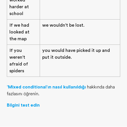
worked
harder at
school
If we had
we wouldn't be lost.
looked at
the map
If you
you would have picked it up and
weren't
put it outside.
afraid of
spiders
'Mixed conditional'ın nasıl kullanıldığı
hakkında daha
fazlasını öğrenin.
Bilgini test edin