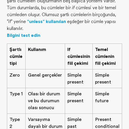
şartlı cümleleri oluşturmanın beş başlıca yöntemi vardır.
Tüm durumlarda, bu cümleler bir
if
cümlesi ve bir temel
cümleden oluşur. Olumsuz şartlı cümlelerin birçoğunda,
"if" yerine
"unless" kullanılan
eşdeğer bir cümle yapısı
kullanılır.
Bilgini test edin
Şartlı
Kullanım
If
Temel
cümle
cümlesinin
cümlenin
tipi
fiil çekimi
fiil çekimi
Zero
Genel gerçekler
Simple
Simple
present
present
Type 1
Olası bir durum
Simple
Simple
ve bu durumun
present
future
olası sonucu
Type
Varsayıma
Simple
Present
2
dayalı bir durum
past
conditional