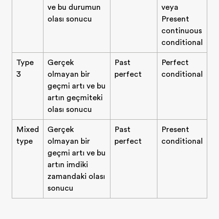
ve bu durumun
veya
olası sonucu
Present
continuous
conditional
Type
Gerçek
Past
Perfect
3
olmayan bir
perfect
conditional
geçmiş şartı ve bu
şartın geçmişteki
olası sonucu
Mixed
Gerçek
Past
Present
type
olmayan bir
perfect
conditional
geçmiş şartı ve bu
şartın şimdiki
zamandaki olası
sonucu