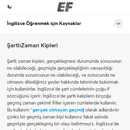
İngilizce Öğrenmek için Kaynaklar
Ana Sayfa
EF'e hoş geldiniz
Şartlı Zaman Kipleri
Programlarımız
Tüm programlarımıza göz atın
Şartlı zaman kipleri, gerçekleşmesi durumunda sonucunun
ne olabileceği, geçmişte gerçekleştiğinin varsayıldığı
Ofislerimiz
durumda sonuncunun ne olabileceği, ve sonucunda ne
Size yakın bir EF ofisi bulun
olmasını dilediğimiz şeyler hakkında tahminde bulunmak
için kullanılırlar. İngilizce'de şart cümlelerinin çoğu
if
Hakkımızda
sözcüğünü içerir. İngilizce'de şartlı kalıpların birçoğu
Biz kimiz?
geçmiş zaman çekimli fiiller içeren cümlelerde kullanılır.
Bu kullanım
"gerçek olmayan geçmiş"
olarak adlandırılır
Kariyer
çünkü bir geçmiş zaman kipi kullanırız fakat aslında
Ekibimize katılın
geçmişte gerçekleşmiş bir olayı belirtmeyiz. İngilizce'de