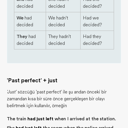
decided
decided
decided?
We
had
We hadn't
Had we
decided
decided
decided?
They
had
They hadn't
Had they
decided
decided
decided?
'Past perfect' + just
'Just'
sözcüğü 'past perfect' ile şu andan önceki bir
zamandan kısa bir süre önce gerçekleşen bir olayı
belirtmek için kullanılır, örneğin
The train
had just left
when I arrived at the station.