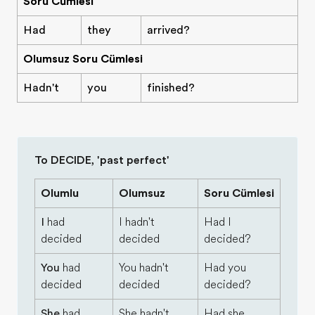
Soru Cümlesi
Had
they
arrived?
Olumsuz Soru Cümlesi
Hadn't
you
finished?
To DECIDE, 'past perfect'
Olumlu
Olumsuz
Soru Cümlesi
I
had
I hadn't
Had I
decided
decided
decided?
You
had
You hadn't
Had you
decided
decided
decided?
She
had
She hadn't
Had she