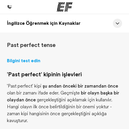
İngilizce Öğrenmek için Kaynaklar
Ana Sayfa
EF'e hoş geldiniz
Past perfect tense
Programlarımız
Tüm programlarımıza göz atın
Bilgini test edin
Ofislerimiz
'Past perfect' kipinin işlevleri
Size yakın bir EF ofisi bulun
'Past perfect' kipi
şu andan önceki bir zamandan önce
Hakkımızda
olan bir zamanı ifade eder. Geçmişte
bir olayın başka bir
Biz kimiz?
olaydan önce
gerçekleştiğini açıklamak için kullanılır.
Hangi olayın ilk önce belirtildiğinin bir önemi yoktur -
Kariyer
zaman kipi hangisinin önce gerçekleştiğini açıklığa
Ekibimize katılın
kavuşturur.