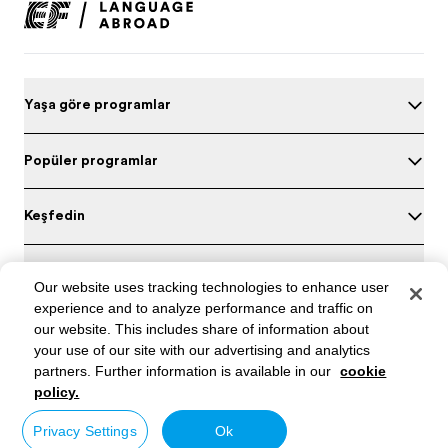
Yaşa göre programları
Popüler programlar
Keşfedin
EF hakkında
Our website uses tracking technologies to enhance user
experience and to analyze performance and traffic on
Türkiye’deki Ofisleri
our website. This includes share of information about
your use of our site with our advertising and analytics
İngilizcenizi test edin
partners. Further information is available in our
cookie
policy.
Türkiye / Türkçe
Privacy Settings
Ok
© Signum International AG 2026. Tüm hakları saklıdır.
North America
/
Canada / English
Gizlilik bilgileri
Hükümleri ve Koşulları
Çerez politikasi