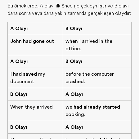
Bu örneklerde, A olayı ilk önce gerçekleşmiştir ve B olayı
daha sonra veya daha yakın zamanda gerçekleşen olaydır:
A Olayı
B Olayı
John
had gone
out
when I arrived in the
office.
A Olayı
B Olayı
I
had saved
my
before the computer
document
crashed.
B Olayı
A Olayı
When they arrived
we
had already started
cooking.
B Olayı
A Olayı