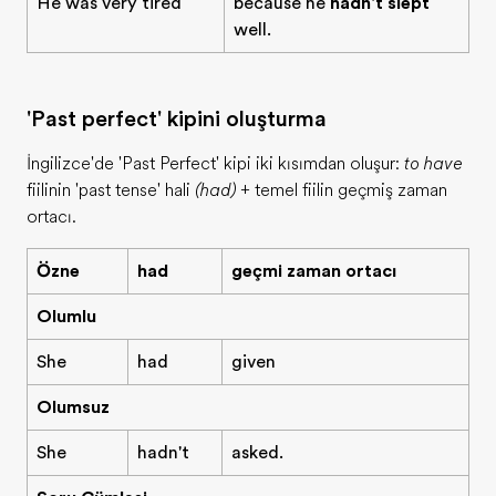
He was very tired
because he
hadn't slept
well.
'Past perfect' kipini oluşturma
İngilizce'de 'Past Perfect' kipi iki kısımdan oluşur:
to have
fiilinin 'past tense' hali
(had)
+ temel fiilin geçmiş zaman
ortacı.
Özne
had
geçmiş zaman ortacı
Olumlu
She
had
given
Olumsuz
She
hadn't
asked.