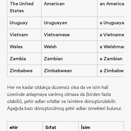
The United
American
an American
States
Uruguay
Uruguayan
a Uruguayan
Vietnam
Vietnamese
a Vietnamese 
Wales
Welsh
a Welshman/
Zambia
Zambian
a Zambian
Zimbabwe
Zimbabwean
a Zimbabwea
Her ne kadar oldukça düzensiz olsa da ve isim hali
üzerinde anlaşmaya varılmış olmasa da (birden fazla
olabilir), şehir adları sıfatlar ve isimlere dönüştürülebilir.
Aşağıda bazı dönüştürülmüş şehir adları örnekleri bulunur.
Şehir
Sıfat
İsim