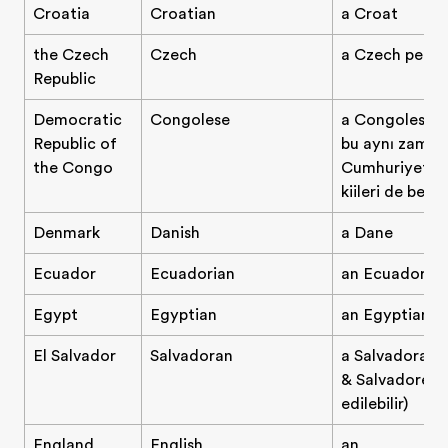
Croatia
Croatian
a Croat
the Czech
Czech
a Czech perso
Republic
Democratic
Congolese
a Congolese p
Republic of
bu aynı zama
the Congo
Cumhuriyeti'n
kişileri de belirt
Denmark
Danish
a Dane
Ecuador
Ecuadorian
an Ecuadorian
Egypt
Egyptian
an Egyptian
El Salvador
Salvadoran
a Salvadoran 
& Salvadorean
edilebilir)
England
English
an