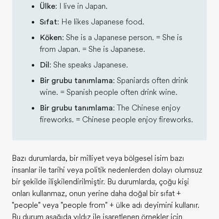
Ülke
: I live in Japan.
Sıfat
: He likes Japanese food.
Köken
: She is a Japanese person. = She is
from Japan. = She is Japanese.
Dil
: She speaks Japanese.
Bir grubu tanımlama
: Spaniards often drink
wine. = Spanish people often drink wine.
Bir grubu tanımlama
: The Chinese enjoy
fireworks. = Chinese people enjoy fireworks.
Bazı durumlarda, bir milliyet veya bölgesel isim bazı
insanlar ile tarihi veya politik nedenlerden dolayı olumsuz
bir şekilde ilişkilendirilmiştir. Bu durumlarda, çoğu kişi
onları kullanmaz, onun yerine daha doğal bir sıfat +
"people" veya "people from" + ülke adı deyimini kullanır.
Bu durum aşağıda yıldız ile işaretlenen örnekler için