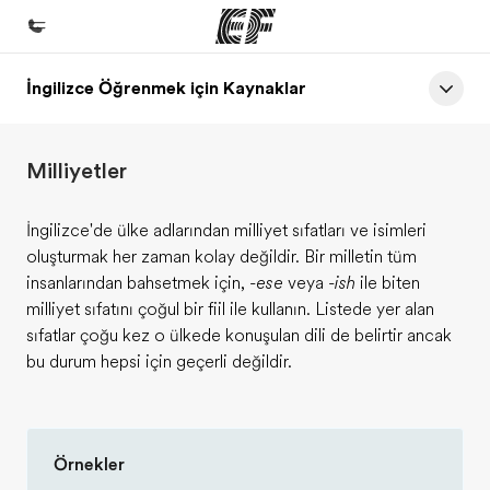
İngilizce Öğrenmek için Kaynaklar
Ana Sayfa
EF'e hoş geldiniz
Milliyetler
Programlarımız
Tüm programlarımıza göz atın
İngilizce'de ülke adlarından milliyet sıfatları ve isimleri
oluşturmak her zaman kolay değildir. Bir milletin tüm
Ofislerimiz
insanlarından bahsetmek için,
-ese
veya
-ish
ile biten
Size yakın bir EF ofisi bulun
milliyet sıfatını çoğul bir fiil ile kullanın. Listede yer alan
sıfatlar çoğu kez o ülkede konuşulan dili de belirtir ancak
Hakkımızda
bu durum hepsi için geçerli değildir.
Biz kimiz?
Kariyer
Ekibimize katılın
Örnekler