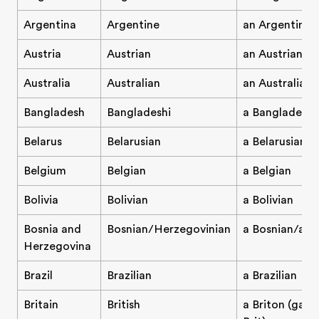
Argentina
Argentine
an Argentine
Austria
Austrian
an Austrian
Australia
Australian
an Australian
Bangladesh
Bangladeshi
a Bangladeshi
Belarus
Belarusian
a Belarusian
Belgium
Belgian
a Belgian
Bolivia
Bolivian
a Bolivian
Bosnia and
Bosnian/Herzegovinian
a Bosnian/a H
Herzegovina
Brazil
Brazilian
a Brazilian
Britain
British
a Briton (gayri