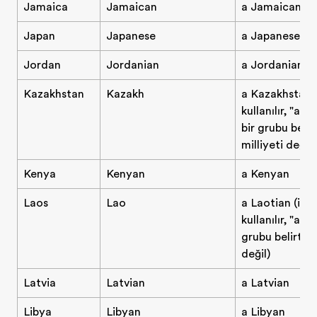
Jamaica
Jamaican
a Jamaican
Japan
Japanese
a Japanese pe
Jordan
Jordanian
a Jordanian
Kazakhstan
Kazakh
a Kazakhstani 
kullanılır, "a 
bir grubu belirt
milliyeti değil)
Kenya
Kenyan
a Kenyan
Laos
Lao
a Laotian (isi
kullanılır, "a L
grubu belirtir, 
değil)
Latvia
Latvian
a Latvian
Libya
Libyan
a Libyan