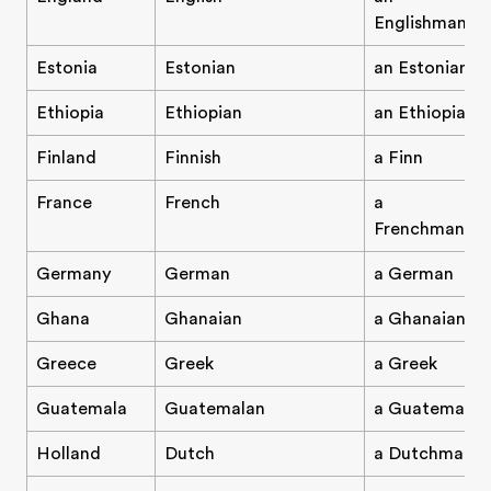
Englishman/E
Estonia
Estonian
an Estonian
Ethiopia
Ethiopian
an Ethiopian
Finland
Finnish
a Finn
France
French
a
Frenchman/F
Germany
German
a German
Ghana
Ghanaian
a Ghanaian
Greece
Greek
a Greek
Guatemala
Guatemalan
a Guatemalan
Holland
Dutch
a Dutchman/