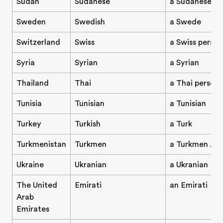
Sudan
Sudanese
a Sudanese pe
Sweden
Swedish
a Swede
Switzerland
Swiss
a Swiss person
Syria
Syrian
a Syrian
Thailand
Thai
a Thai person
Tunisia
Tunisian
a Tunisian
Turkey
Turkish
a Turk
Turkmenistan
Turkmen
a Turkmen / t
Ukraine
Ukranian
a Ukranian
The United
Emirati
an Emirati
Arab
Emirates