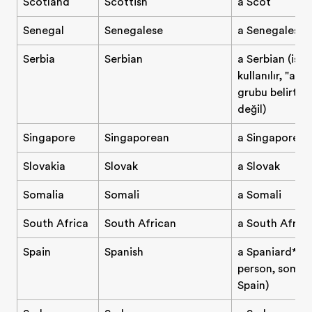
Scotland
Scottish
a Scot
Senegal
Senegalese
a Senegalese 
Serbia
Serbian
a Serbian (isim
kullanılır, "a S
grubu belirtir, 
değil)
Singapore
Singaporean
a Singaporean
Slovakia
Slovak
a Slovak
Somalia
Somali
a Somali
South Africa
South African
a South Afric
Spain
Spanish
a Spaniard* (a
person, some
Spain)