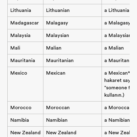
Lithuania
Lithuanian
a Lithuanian
Madagascar
Malagasy
a Malagasy
Malaysia
Malaysian
a Malaysian
Mali
Malian
a Malian
Mauritania
Mauritanian
a Mauritanian
Mexico
Mexican
a Mexican* (
hakaret sayılab
"someone fro
kullanın.)
Morocco
Moroccan
a Moroccan
Namibia
Namibian
a Namibian
New Zealand
New Zealand
a New Zealan