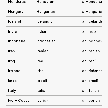
Honduras
Honduran
a Honduran
Hungary
Hungarian
a Hungarian
Iceland
Icelandic
an Icelander
India
Indian
an Indian
Indonesia
Indonesian
an Indonesian
Iran
Iranian
an Iranian
Iraq
Iraqi
an Iraqi
Ireland
Irish
an Irishman/I
Israel
Israeli
an Israeli
Italy
Italian
an Italian
Ivory Coast
Ivorian
an Ivorian