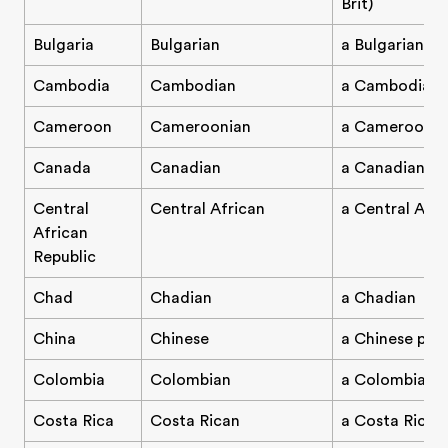
Brit)
Bulgaria
Bulgarian
a Bulgarian
Cambodia
Cambodian
a Cambodian
Cameroon
Cameroonian
a Cameroonia
Canada
Canadian
a Canadian
Central
Central African
a Central Afri
African
Republic
Chad
Chadian
a Chadian
China
Chinese
a Chinese per
Colombia
Colombian
a Colombian
Costa Rica
Costa Rican
a Costa Rican