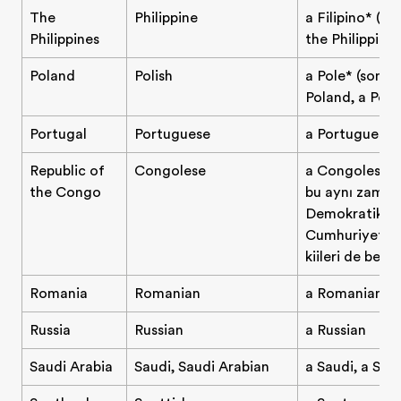
The
Philippine
a Filipino* (
Philippines
the Philippines
Poland
Polish
a Pole* (some
Poland, a Poli
Portugal
Portuguese
a Portuguese 
Republic of
Congolese
a Congolese p
the Congo
bu aynı zama
Demokratik K
Cumhuriyeti'n
kişileri de belirt
Romania
Romanian
a Romanian
Russia
Russian
a Russian
Saudi Arabia
Saudi, Saudi Arabian
a Saudi, a Sau