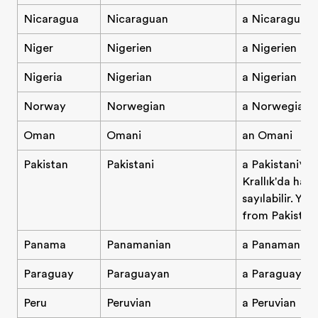
Nicaragua
Nicaraguan
a Nicaraguan
Niger
Nigerien
a Nigerien
Nigeria
Nigerian
a Nigerian
Norway
Norwegian
a Norwegian
Oman
Omani
an Omani
Pakistan
Pakistani
a Pakistani* (Bi
Krallık'da hak
sayılabilir. Ye
from Pakistan"
Panama
Panamanian
a Panamanian
Paraguay
Paraguayan
a Paraguayan
Peru
Peruvian
a Peruvian