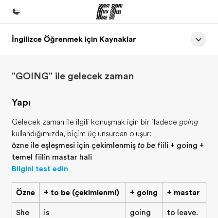
İngilizce Öğrenmek için Kaynaklar
Ana Sayfa
EF'e hoş geldiniz
"GOING" ile gelecek zaman
Programlarımız
Tüm programlarımıza göz atın
Yapı
Ofislerimiz
Gelecek zaman ile ilgili konuşmak için bir ifadede
going
Size yakın bir EF ofisi bulun
kullandığımızda, biçim üç unsurdan oluşur:
özne ile eşleşmesi için çekimlenmiş
to be
fiili + going +
Hakkımızda
temel fiilin mastar hali
Biz kimiz?
Bilgini test edin
Kariyer
Özne
+ to be (çekimlenmiş)
+ going
+ mastar
Ekibimize katılın
She
is
going
to leave.