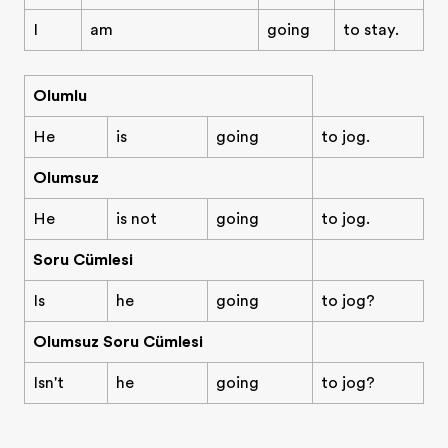
I
am
going
to stay.
Olumlu
He
is
going
to jog.
Olumsuz
He
is not
going
to jog.
Soru Cümlesi
Is
he
going
to jog?
Olumsuz Soru Cümlesi
Isn't
he
going
to jog?