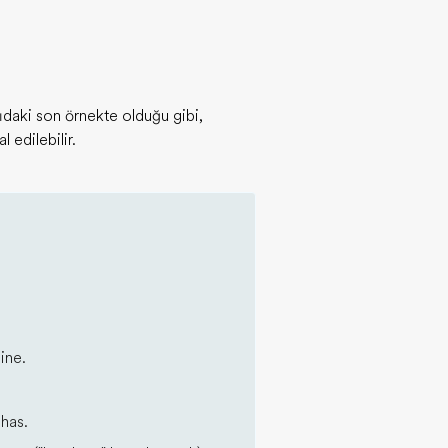
ıdaki son örnekte olduğu gibi,
 edilebilir.
ine.
has.