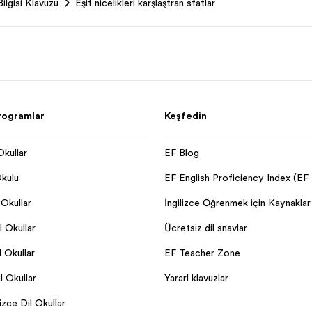
Bilgisi Kılavuzu
Eşit nicelikleri karşılaştıran sıfatlar
rogramlar
Keşfedin
Okulları
EF Blog
Okulu
EF English Proficiency Index (EF
Okulları
İngilizce Öğrenmek için Kaynaklar
l Okulları
Ücretsiz dil sınavları
 Okulları
EF Teacher Zone
 Okulları
Yararlı kılavuzlar
lizce Dil Okulları