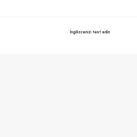
İngilizcenizi test edin
kımızda
Kariyer
z kimiz?
Ekibimize katılın