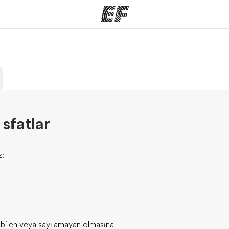
arımız
Ofislerimiz
Hak
rımıza göz
Size yakın bir EF ofisi bulun
Bi
 sıfatlar
z:
ılabilen veya sayılamayan olmasına