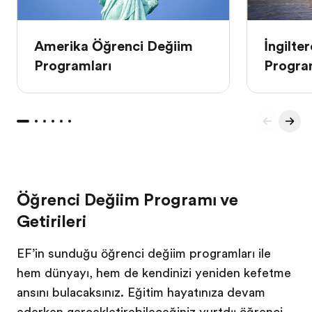
Amerika Öğrenci Değişim
İngilte
Programları
Progra
Öğrenci Değişim Programı ve
Getirileri
EF’in sunduğu öğrenci değişim programları ile
hem dünyayı, hem de kendinizi yeniden keşfetme
şansını bulacaksınız. Eğitim hayatınıza devam
ederken gerçekleştirebileceğiniz yurtdışı öğrenci