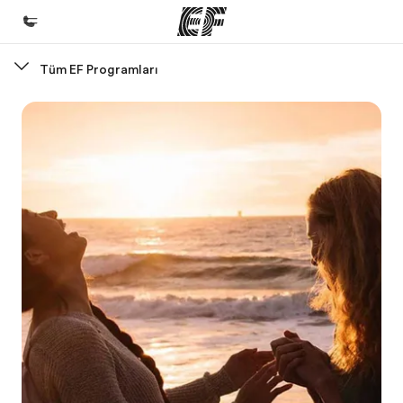
Tüm EF Programları
Ana Sayfa
EF'e hoş geldiniz
Programlarımız
Tüm programlarımıza göz atın
Ofislerimiz
Size yakın bir EF ofisi bulun
Hakkımızda
Biz kimiz?
Kariyer
Ekibimize katılın