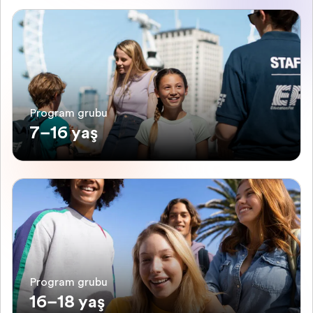
Program grubu
7–16 yaş
Program grubu
16–18 yaş