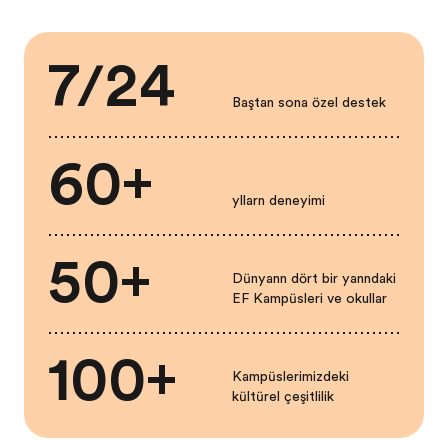
7/24
Baştan sona özel destek
60+
yılların deneyimi
50+
Dünyanın dört bir yanındaki
EF Kampüsleri ve okulları
100+
Kampüslerimizdeki
kültürel çeşitlilik