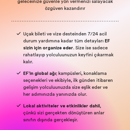
geleceğinize güvenle yön vermenizi sağlayacak
özgüven kazandırır
Uçak bileti ve vize desteğinden 7/24 acil
durum yardımına kadar tüm detayları
EF
sizin için organize eder
. Size ise sadece
rahatlayıp yolculuğunuzun keyfini çıkarmak
kalır.
EF’in global ağı;
kampüsleri, konaklama
seçenekleri ve ekibiyle, ilk günden itibaren
gelişim yolculuğunuzda size eşlik eder ve
her adımınızda yanınızda olur.
Lokal aktiviteler ve etkinlikler dahil
,
çünkü sizi gerçekten dönüştüren anlar
sınıfın dışında gerçekleşir.