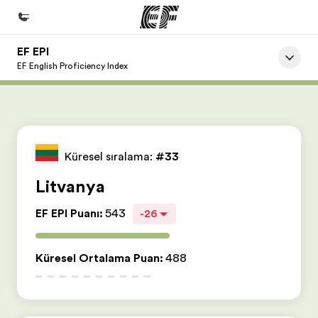
EF EPI
Ana Sayfa
EF English Proficiency Index
EF'e hoş geldiniz
Programlarımız
Tüm programlarımıza göz atın
Küresel sıralama:
#33
Ofislerimiz
Litvanya
Size yakın bir EF ofisi bulun
EF EPI Puanı
:
543
-26
Hakkımızda
Biz kimiz?
Küresel Ortalama Puan
:
488
Kariyer
Ekibimize katılın