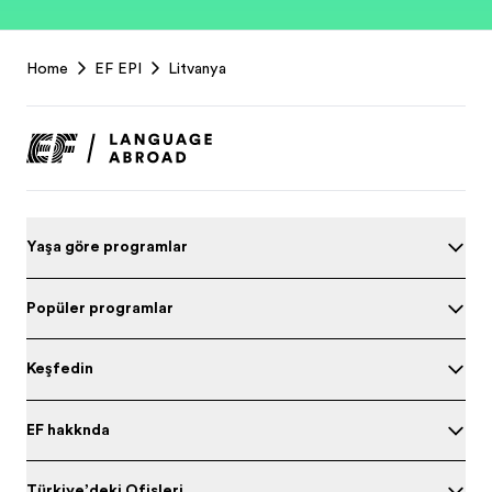
EF
Home
EF EPI
Litvanya
Footer
Yaşa göre programları
Popüler programlar
Keşfedin
EF hakkında
Türkiye’deki Ofisleri