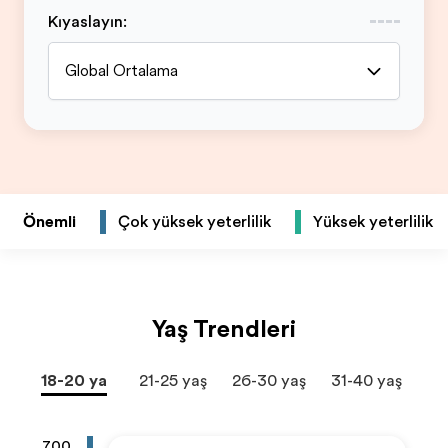
Kıyaslayın
:
Global Ortalama
Önemli
Çok yüksek yeterlilik
Yüksek yeterlilik
Yaş Trendleri
18-20 yaş
21-25 yaş
26-30 yaş
31-40 yaş
41+
700