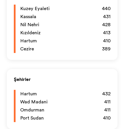
Kuzey Eyaleti
440
Kassala
431
Nil Nehri
428
Kızıldeniz
413
Hartum
410
Cezire
389
Şehirler
Hartum
432
Wad Madani
411
Omdurman
411
Port Sudan
410