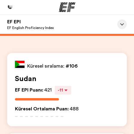
EF EPI
Ana Sayfa
EF English Proficiency Index
EF'e hoş geldiniz
Programlarımız
Tüm programlarımıza göz atın
Küresel sıralama:
#106
Ofislerimiz
Sudan
Size yakın bir EF ofisi bulun
EF EPI Puanı
:
421
-11
Hakkımızda
Biz kimiz?
Küresel Ortalama Puan
:
488
Kariyer
Ekibimize katılın