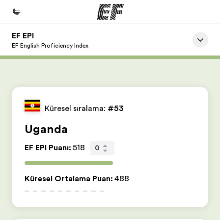
EF EPI
Ana Sayfa
EF English Proficiency Index
EF'e hoş geldiniz
Programlarımız
Tüm programlarımıza göz atın
Küresel sıralama:
#53
Ofislerimiz
Uganda
Size yakın bir EF ofisi bulun
EF EPI Puanı
:
518
0
Hakkımızda
Biz kimiz?
Küresel Ortalama Puan
:
488
Kariyer
Ekibimize katılın