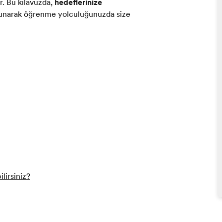
r. Bu kılavuzda,
hedeflerinize
unarak öğrenme yolculuğunuzda size
lirsiniz?