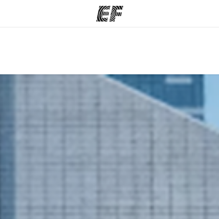
arımız
Ofislerimiz
Hak
rımıza göz
Size yakın bir EF ofisi bulun
Bi