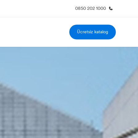
0850 202 1000
Ücretsiz katalog
kımızda
Kariyer
z kimiz?
Ekibimize katılın