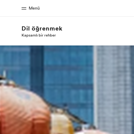
Menü
Dil öğrenmek
Kapsamlı bir rehber
Ana Sayfa
Programl
EF'e hoş geldiniz
Tüm programla
atın