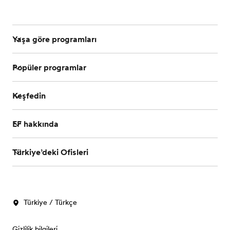
Yaşa göre programları
Popüler programlar
Keşfedin
EF hakkında
Türkiye’deki Ofisleri
Türkiye / Türkçe
Gi̇zli̇li̇k bi̇lgi̇leri̇