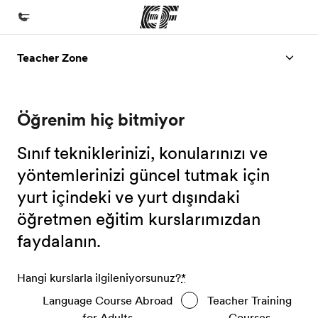
Teacher Zone
Ana Sayfa
EF'e hoş geldiniz
Öğrenim hiç bitmiyor
Programlarımız
Tüm programlarımıza göz atın
Sınıf tekniklerinizi, konularınızı ve
Ofislerimiz
yöntemlerinizi güncel tutmak için
yurt içindeki ve yurt dışındaki
Size yakın bir EF ofisi bulun
öğretmen eğitim kurslarımızdan
Hakkımızda
faydalanın.
Biz kimiz?
Kariyer
Hangi kurslarla ilgileniyorsunuz?
*
Ekibimize katılın
Language Course Abroad
Teacher Training
for Adults
Courses