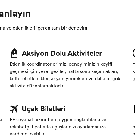
anlayın
lama ve etkinlikleri içeren tam bir deneyim
Aksiyon Dolu Aktiviteler
Etkinlik koordinatörlerimiz, deneyiminizin keyifli
Y
geçmesi için yerel geziler, hafta sonu kaçamakları,
k
ş
kültürel etkinlikler, akşam yemekleri ve daha birçok
ç
aktivite düzenlemektedir.
Uçak Biletleri
ı
EF seyahat hizmetleri, uygun bağlantılarla ve
T
rekabetçi fiyatlarla uçuşlarınızı ayarlamanıza
h
yardımcı olabilir.
g