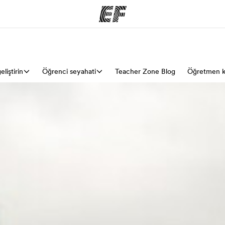
eliştirin
arımız
Öğrenci seyahati
Ofislerimiz
Teacher Zone Blog
Öğretmen k
Hak
rımıza göz
Size yakın bir EF ofisi bulun
Bi