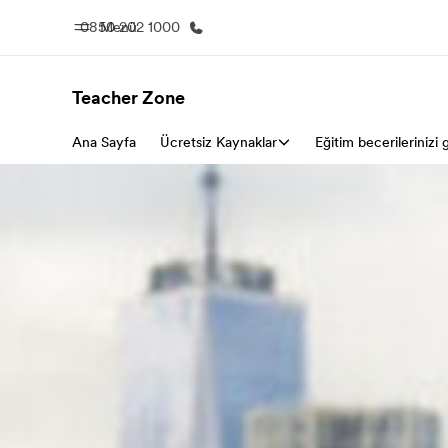
0850 202 1000
Menü
Teacher Zone
Ana Sayfa
Ana Sayfa
Ücretsiz Kaynaklar
Eğitim becerilerinizi g
Programl
EF'e hoş geldiniz
Tüm programla
atın