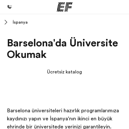
İspanya
Ana Sayfa
EF'e hoş geldiniz
Barselona'da Üniversite
Programlarımız
Okumak
Tüm programlarımıza göz atın
Ofislerimiz
Ücretsiz katalog
Size yakın bir EF ofisi bulun
Hakkımızda
Biz kimiz?
EF kampüsü
EF kampüsü
EF kampüsü
EF kampüsü
Kariyer
Barselona üniversiteleri hazırlık programlarımıza
kaydınızı yapın ve İspanya'nın ikinci en büyük
Ekibimize katılın
şehrinde bir üniversitede yerinizi garantileyin.