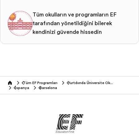
Tüm okulların ve programların EF
tarafından yönetildiğini bilerek
kendinizi güvende hissedin
Tüm EF Programları
Yurtdışında Üniversite Okumak
home
İspanya
Barselona