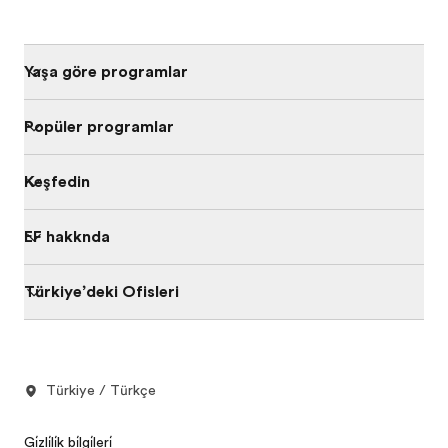
Yaşa göre programları
Popüler programlar
Keşfedin
EF hakkında
Türkiye’deki Ofisleri
Türkiye / Türkçe
Gi̇zli̇li̇k bi̇lgi̇leri̇