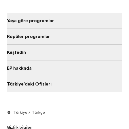
Yaşa göre programları
Popüler programlar
Keşfedin
EF hakkında
Türkiye’deki Ofisleri
Türkiye / Türkçe
Gi̇zli̇li̇k bi̇lgi̇leri̇