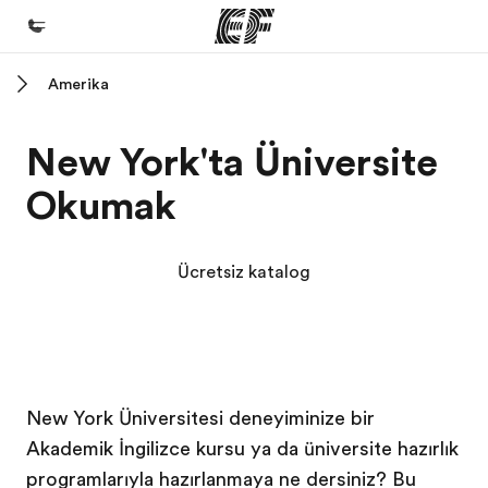
Amerika
Ana Sayfa
EF'e hoş geldiniz
New York'ta Üniversite
Programlarımız
Okumak
Tüm programlarımıza göz atın
Ofislerimiz
Ücretsiz katalog
Size yakın bir EF ofisi bulun
Hakkımızda
Biz kimiz?
EF kampüsü
EF kampüsü
EF kampüsü
EF kampüsü
Kariyer
New York Üniversitesi deneyiminize bir
Akademik İngilizce kursu ya da üniversite hazırlık
Ekibimize katılın
programlarıyla hazırlanmaya ne dersiniz? Bu