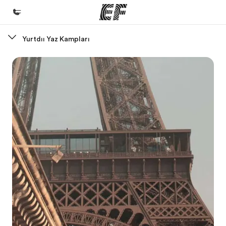
Yurtdışı Yaz Kampları
Ana Sayfa
EF'e hoş geldiniz
Programlarımız
Tüm programlarımıza göz atın
Ofislerimiz
Size yakın bir EF ofisi bulun
Hakkımızda
Biz kimiz?
Kariyer
Ekibimize katılın