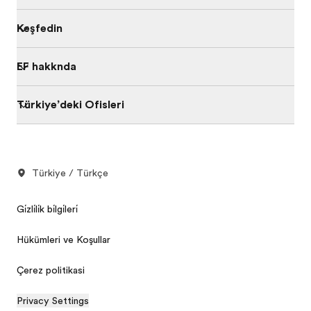
Keşfedin
EF hakkında
Türkiye’deki Ofisleri
Türkiye / Türkçe
Gi̇zli̇li̇k bi̇lgi̇leri̇
Hükümleri ve Koşulları
Çerez politikasi
Privacy Settings