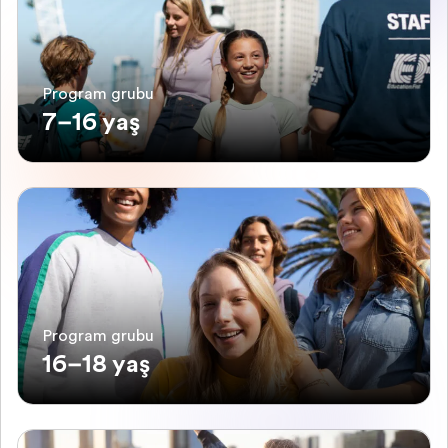
Program grubu
7–16 yaş
Program grubu
16–18 yaş