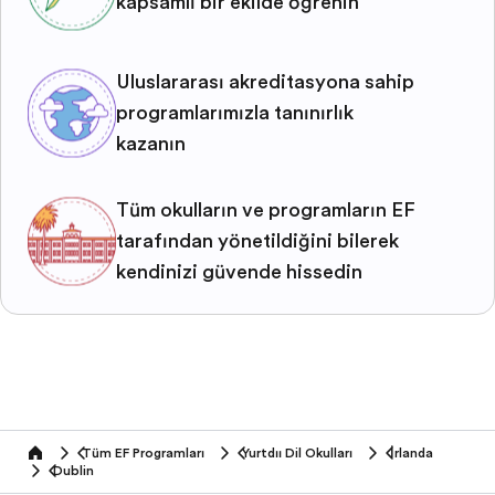
kapsamlı bir şekilde öğrenin
Uluslararası akreditasyona sahip
programlarımızla tanınırlık
kazanın
Tüm okulların ve programların EF
tarafından yönetildiğini bilerek
kendinizi güvende hissedin
Tüm EF Programları
Yurtdışı Dil Okulları
İrlanda
home
Dublin