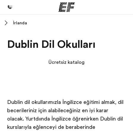
İrlanda
Ana Sayfa
EF'e hoş geldiniz
Dublin Dil Okulları
Programlarımız
Tüm programlarımıza göz atın
Ücretsiz katalog
Ofislerimiz
Size yakın bir EF ofisi bulun
Hakkımızda
EF kampüsü
EF kampüsü
Dublin dil okullarımızla İngilizce eğitimi almak, dil
Biz kimiz?
becerileriniz için alabileceğiniz en iyi karar
Kariyer
olacak. Yurtdışında İngilizce öğrenirken Dublin dil
Ekibimize katılın
kurslarıyla eğlenceyi de beraberinde