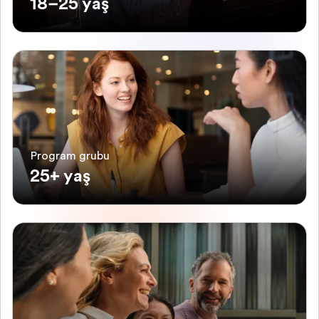
18–25 yaş
Program grubu
25+ yaş