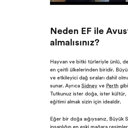
Neden EF ile Avust
almalısınız?
Hayvan ve bitki türleriyle ünlü, d
en çeşitli ülkelerinden biridir. Büy
ve etkileyici dağ sıraları dahil olm
sunar. Ayrıca
Sidney
ve
Perth
gibi
Tutkunuz ister doğa, ister kültür, 
eğitimi almak sizin için idealdir.
Eğer bir doğa aşığıysanız, Büyük 
insanlığın en eski mağara resimle