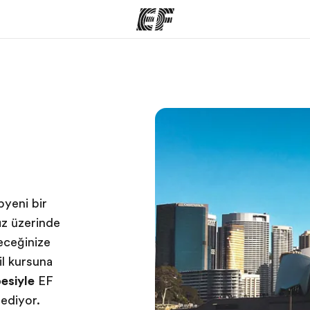
arımız
Ofislerimiz
Hak
rımıza göz
Size yakın bir EF ofisi bulun
Bi
pyeni bir
ız üzerinde
eceğinize
il kursuna
besiyle
EF
dediyor.