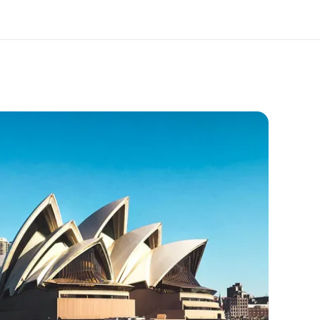
kımızda
Kariyer
z kimiz?
Ekibimize katılın