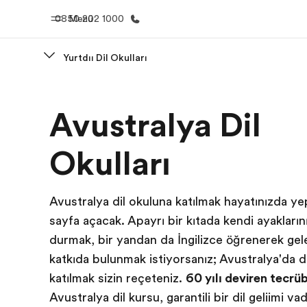
0850 202 1000
Menü
Yurtdışı Dil Okulları
Ana Sayfa
Programl
Avustralya Dil
EF'e hoş geldiniz
Tüm programla
atın
Okulları
Avustralya dil okuluna katılmak hayatınızda ye
sayfa açacak. Apayrı bir kıtada kendi ayakların
durmak, bir yandan da İngilizce öğrenerek gel
katkıda bulunmak istiyorsanız; Avustralya'da d
katılmak sizin reçeteniz.
60 yılı deviren tecrü
Avustralya dil kursu, garantili bir dil gelişimi va