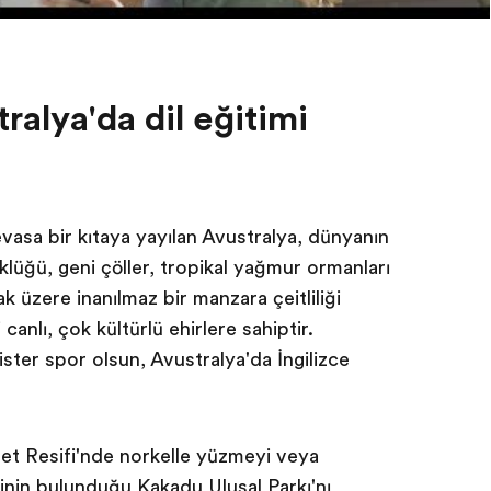
ralya'da dil eğitimi
evasa bir kıtaya yayılan Avustralya, dünyanın
üklüğü, geniş çöller, tropikal yağmur ormanları
ak üzere inanılmaz bir manzara çeşitliliği
 canlı, çok kültürlü şehirlere sahiptir.
ister spor olsun, Avustralya'da İngilizce
Set Resifi'nde şnorkelle yüzmeyi veya
rinin bulunduğu Kakadu Ulusal Parkı'nı