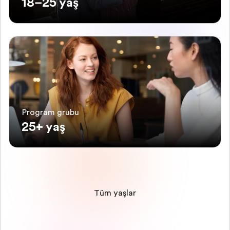
18–25 yaş
Program grubu
25+ yaş
Tüm yaşlar