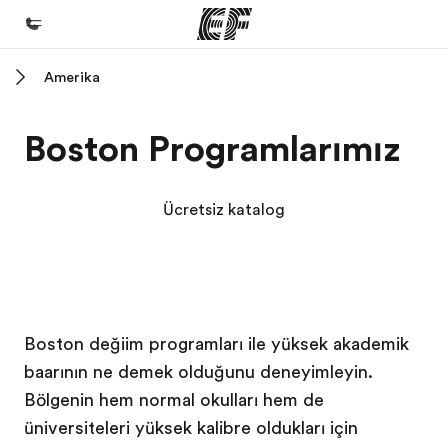
Amerika
Ana Sayfa
EF'e hoş geldiniz
Boston Programlarımız
Programlarımız
Tüm programlarımıza göz atın
Ücretsiz katalog
Ofislerimiz
Size yakın bir EF ofisi bulun
Hakkımızda
EF kampüsü
EF kampüsü
Boston değişim programları ile yüksek akademik
Biz kimiz?
başarının ne demek olduğunu deneyimleyin.
Kariyer
Bölgenin hem normal okulları hem de
Ekibimize katılın
üniversiteleri yüksek kalibre oldukları için