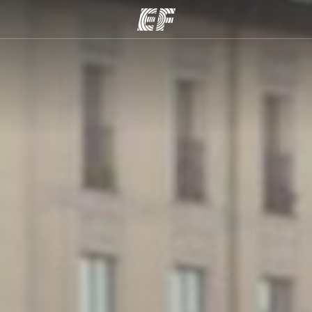
arımız
Ofislerimiz
Hak
rımıza göz
Size yakın bir EF ofisi bulun
Bi