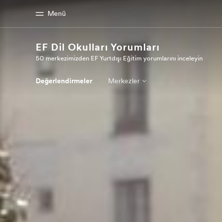
Menü
EF Dil Okulları Yorumları
50 merkezimizden EF Yurtdışı Eğitim yorumlarını inceleyin
Ana Sayfa
Programl
EF'e hoş geldiniz
Tüm programla
Değerlendirmeler
Merkezler
atın