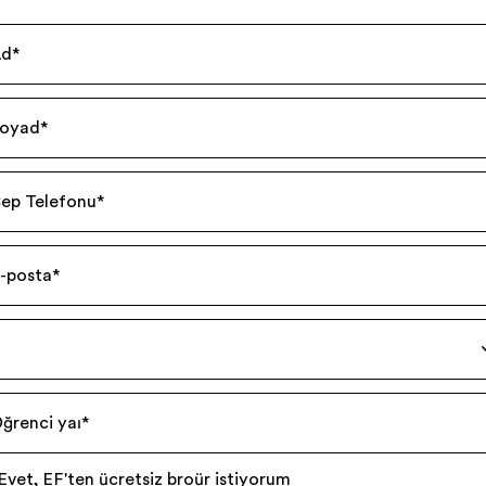
Ad
*
oyad
*
ep Telefonu
*
-posta
*
ğrenci yaşı
*
Evet, EF'ten ücretsiz broşür istiyorum