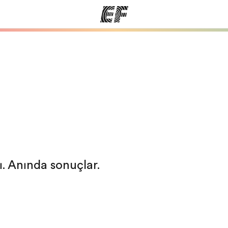
arımız
Ofislerimiz
Hak
rımıza göz
Size yakın bir EF ofisi bulun
Bi
ı. Anında sonuçlar.