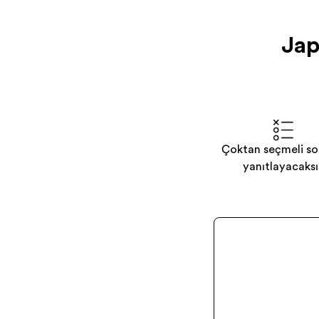
Jap
Çoktan seçmeli sor
yanıtlayacaksı