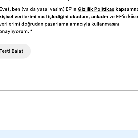
Evet, ben (ya da yasal vasim)
EF'in
Gizlilik Politikası
kapsamın
kişisel verilerimi nasıl işlediğini okudum, anladım
ve EF'in kişise
verilerimi doğrudan pazarlama amacıyla kullanmasını
onaylıyorum.
*
Testi Başlat