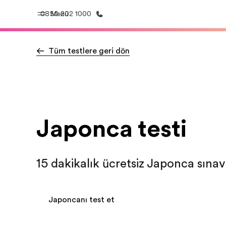
0850 202 1000
Menü
Tüm testlere geri dön
Ana Sayfa
Programl
EF'e hoş geldiniz
Tüm programla
atın
Japonca testi
15 dakikalık ücretsiz Japonca sınav
Japoncanı test et