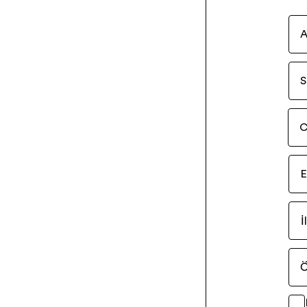
S
C
E
İl
Ö