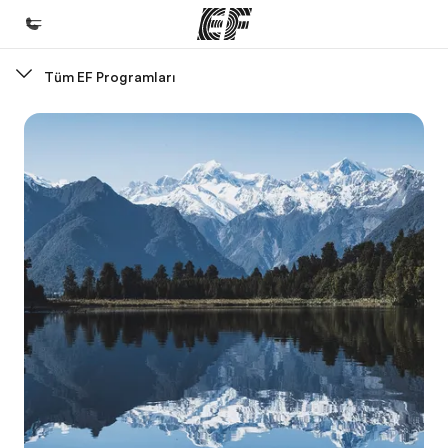
Tüm EF Programları
Ana Sayfa
EF'e hoş geldiniz
Programlarımız
Tüm programlarımıza göz atın
Ofislerimiz
Size yakın bir EF ofisi bulun
Hakkımızda
Biz kimiz?
Kariyer
Ekibimize katılın