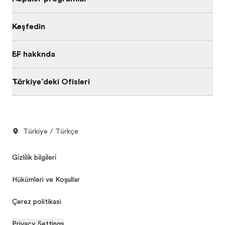
Keşfedin
EF hakkında
Türkiye’deki Ofisleri
Türkiye / Türkçe
Gi̇zli̇li̇k bi̇lgi̇leri̇
Hükümleri ve Koşulları
Çerez politikasi
Privacy Settings