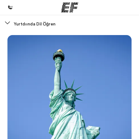
Yurtdışında Dil Öğren
Ana Sayfa
EF'e hoş geldiniz
Programlarımız
Tüm programlarımıza göz atın
Ofislerimiz
Size yakın bir EF ofisi bulun
Hakkımızda
Biz kimiz?
Kariyer
Ekibimize katılın