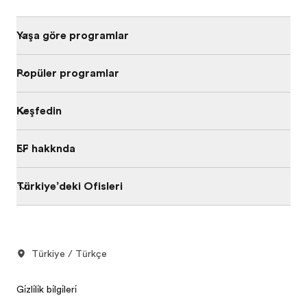
Yaşa göre programları
Popüler programlar
Keşfedin
EF hakkında
Türkiye’deki Ofisleri
Türkiye / Türkçe
Gi̇zli̇li̇k bi̇lgi̇leri̇