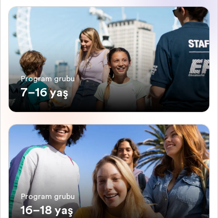
Program grubu
7–16 yaş
Program grubu
16–18 yaş