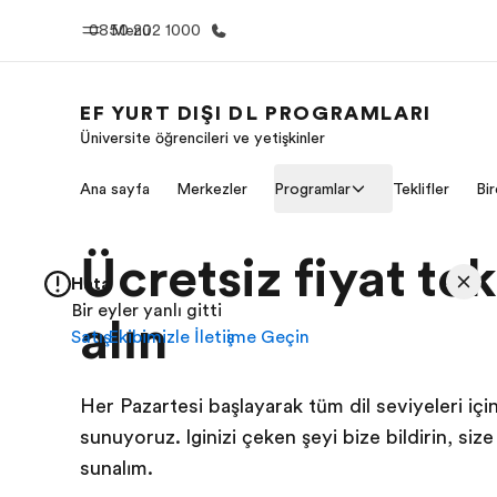
0850 202 1000
Menü
EF YURT DIŞI DİL PROGRAMLARI
Üniversite öğrencileri ve yetişkinler
Ana Sayfa
Programl
Ana sayfa
Merkezler
Programlar
Teklifler
Bir
EF'e hoş geldiniz
Tüm programla
atın
Ücretsiz fiyat tekl
Hata
Bir şeyler yanlış gitti
alın
Satış Ekibimizle İletişime Geçin
Her Pazartesi başlayarak tüm dil seviyeleri içi
sunuyoruz. İlginizi çeken şeyi bize bildirin, size k
sunalım.