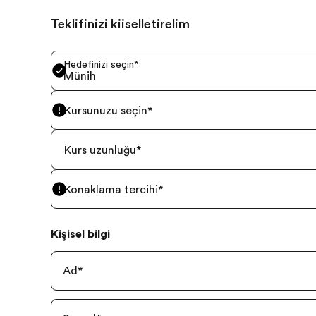
Teklifinizi kişiselleştirelim
Hedefinizi seçin
*
Münih
Kursunuzu seçin
*
Kurs uzunluğu
*
Konaklama tercihi
*
Kişisel bilgi
Ad
*