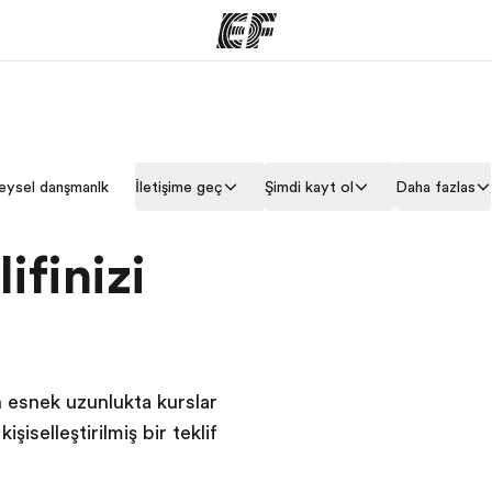
arımız
Ofislerimiz
Hak
eysel danışmanlık
İletişime geç
Şimdi kayıt ol
Daha fazlası
rımıza göz
Size yakın bir EF ofisi bulun
Bi
ifinizi
n esnek uzunlukta kurslar
işiselleştirilmiş bir teklif