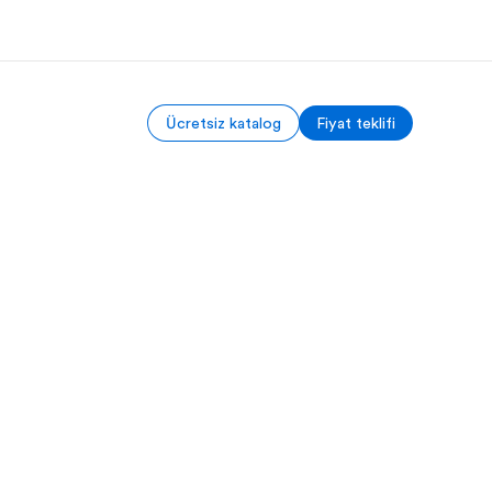
Ücretsiz katalog
Fiyat teklifi
kımızda
Kariyer
z kimiz?
Ekibimize katılın