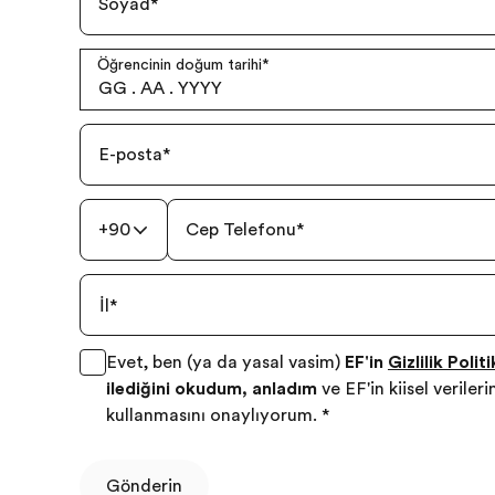
Soyad
*
Öğrencinin doğum tarihi
*
GG
.
AA
.
YYYY
E-posta
*
+90
Cep Telefonu
*
İl
*
Evet, ben (ya da yasal vasim)
EF'in
Gizlilik Polit
işlediğini okudum, anladım
ve EF'in kişisel veril
kullanmasını onaylıyorum.
*
Gönderin