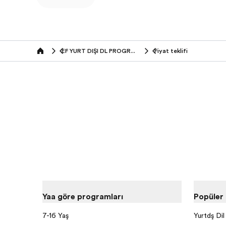
EF YURT DIŞI DİL PROGRAMLARI (18-25 Yaş)
Fiyat teklifi
Home
Yaşa göre programları
Popüler
7-16 Yaş
Yurtdışı Dil