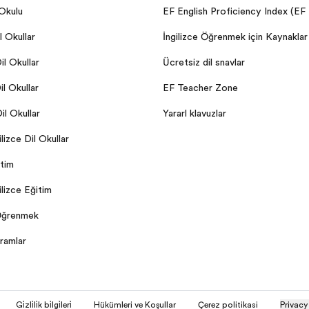
 Okulu
EF English Proficiency Index (EF
 Okulları
İngilizce Öğrenmek için Kaynaklar
il Okulları
Ücretsiz dil sınavları
l Okulları
EF Teacher Zone
l Okulları
Yararlı kılavuzlar
ilizce Dil Okulları
itim
gilizce Eğitim
 Öğrenmek
ramlar
Gi̇zli̇li̇k bi̇lgi̇leri̇
Hükümleri ve Koşulları
Çerez politikasi
Privacy