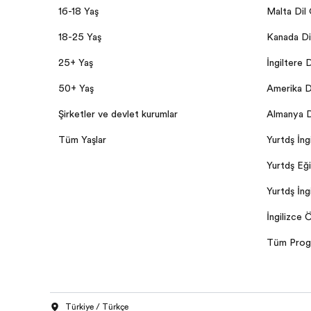
16-18 Yaş
Malta Dil
18-25 Yaş
Kanada Dil
25+ Yaş
İngiltere D
50+ Yaş
Amerika Di
Şirketler ve devlet kurumları
Almanya Di
Tüm Yaşlar
Yurtdışı İng
Yurtdışı Eğ
Yurtdışı İn
İngilizce
Tüm Prog
Türkiye / Türkçe