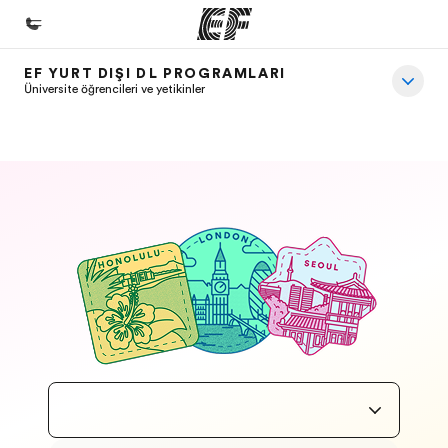
EF YURT DIŞI DİL PROGRAMLARI
Ana Sayfa
Üniversite öğrencileri ve yetişkinler
EF'e hoş geldiniz
Programlarımız
Tüm programlarımıza göz atın
Ofislerimiz
Size yakın bir EF ofisi bulun
Hakkımızda
Biz kimiz?
Kariyer
Ekibimize katılın