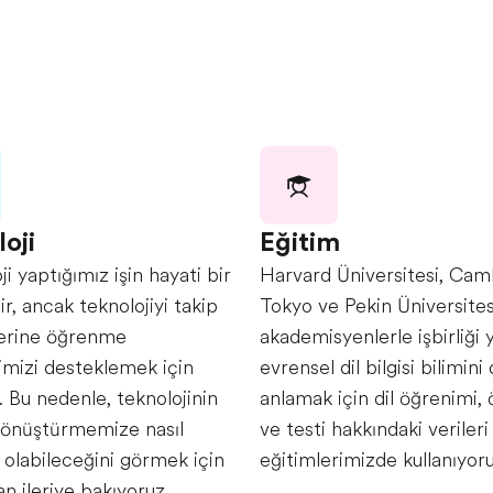
oji
Eğitim
i yaptığımız işin hayati bir
Harvard Üniversitesi, Cam
ir, ancak teknolojiyi takip
Tokyo ve Pekin Üniversites
erine öğrenme
akademisyenlerle işbirliği 
imizi desteklemek için
evrensel dil bilgisi bilimini 
z. Bu nedenle, teknolojinin
anlamak için dil öğrenimi,
dönüştürmemize nasıl
ve testi hakkındaki verileri
 olabileceğini görmek için
eğitimlerimizde kullanıyoru
n ileriye bakıyoruz.