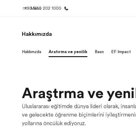
+90 850 202 1000
Menü
Hakkımızda
Ana Sayfa
Programl
Hakkımızda
Araştırma ve yenilik
Basın
EF Impact
EF'e hoş geldiniz
Tüm programla
atın
Araştırma ve yeni
Uluslararası eğitimde dünya lideri olarak, insanl
ve gelecekte öğrenme biçimlerini iyileştirmeni
yollarına öncülük ediyoruz.