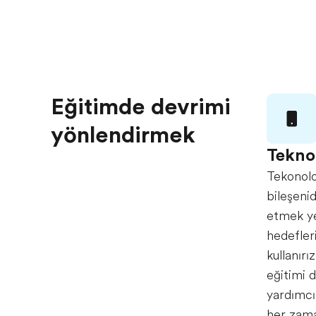
Eğitimde devrimi
yönlendirmek
Teknol
Tekonoloj
bileşenid
etmek y
hedefler
kullanırı
eğitimi 
yardımcı
her zama