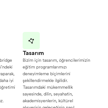
Tasarım
bridge
Bizim için tasarım, öğrencilerimizin
i'ndeki
eğitim programlarımızı
yaparak,
deneyimleme biçimlerini
daha iyi
şekillendirmekle ilgilidir.
 öğretimi
Tasarımdaki mükemmellik
sayesinde, dilin, seyahatin,
z.
akademisyenlerin, kültürel
alışverişin geleceğinin nasıl