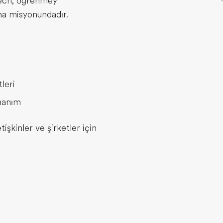
Tech, öğrenmeyi
rma misyonundadır.
leri
nanım
işkinler ve şirketler için