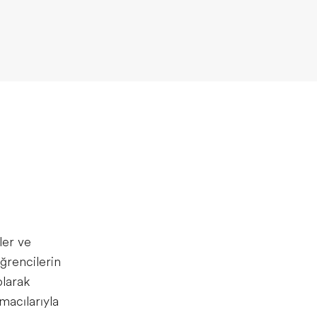
ler ve
öğrencilerin
olarak
macılarıyla