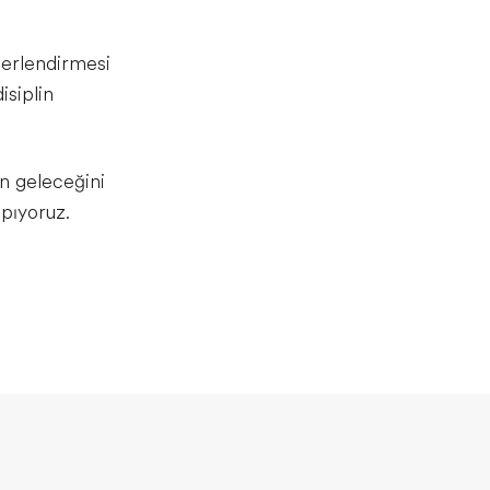
eğerlendirmesi
isiplin
ın geleceğini
apıyoruz.