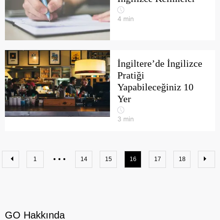
4
min
İngiltere’de İngilizce
Pratiği
Yapabileceğiniz 10
Yer
3
min
1
14
15
16
17
18
GO Hakkında