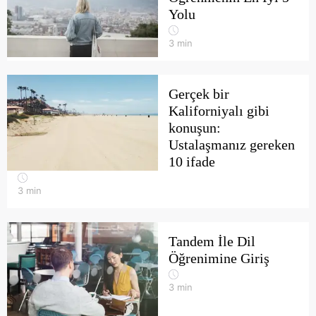
Yolu
3
min
Gerçek bir
Kaliforniyalı gibi
konuşun:
Ustalaşmanız gereken
10 ifade
3
min
Tandem İle Dil
Öğrenimine Giriş
3
min