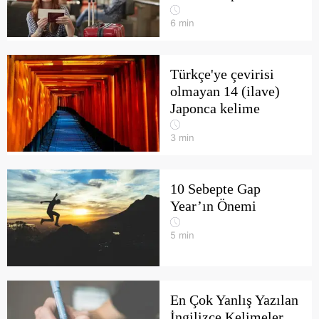
6
min
Türkçe'ye çevirisi
olmayan 14 (ilave)
Japonca kelime
3
min
10 Sebepte Gap
Year’ın Önemi
5
min
En Çok Yanlış Yazılan
İngilizce Kelimeler