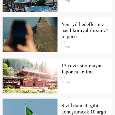
3
min
Yeni yıl hedeflerinizi
nasıl koruyabilirsiniz?
5 ipucu
3
min
13 çevirisi olmayan
Japonca kelime
4
min
Sizi İrlandalı gibi
konuşturacak 10 argo