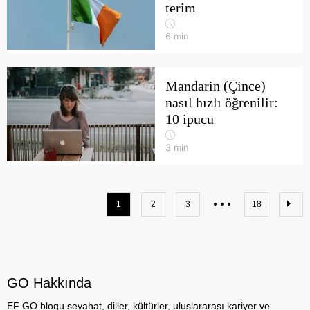
terim
6
min
Mandarin (Çince)
nasıl hızlı öğrenilir:
10 ipucu
3
min
1
2
3
18
GO Hakkında
EF GO blogu seyahat, diller, kültürler, uluslararası kariyer ve