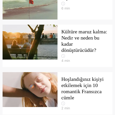
6
min
Kültüre maruz kalma:
Nedir ve neden bu
kadar
dönüştürücüdür?
4
min
Hoşlandığınız kişiyi
etkilemek için 10
romantik Fransızca
cümle
2
min