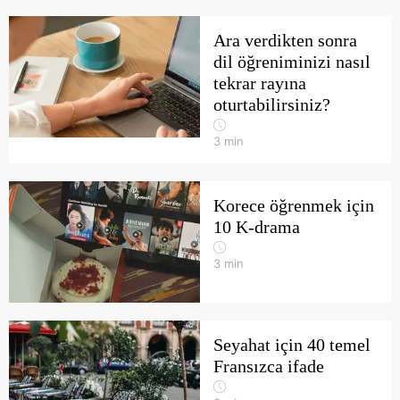
Ara verdikten sonra
dil öğreniminizi nasıl
tekrar rayına
oturtabilirsiniz?
3
min
Korece öğrenmek için
10 K-drama
3
min
Seyahat için 40 temel
Fransızca ifade