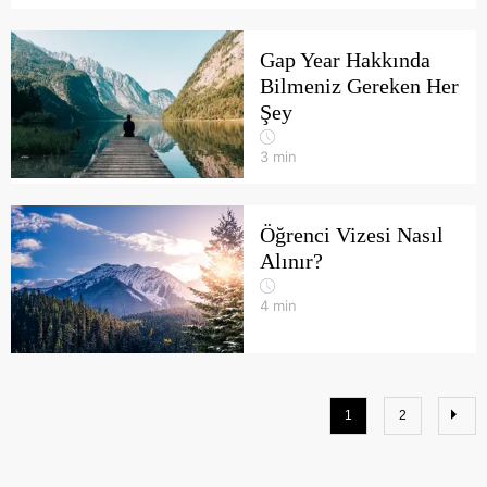
Gap Year Hakkında
Bilmeniz Gereken Her
Şey
3
min
Öğrenci Vizesi Nasıl
Alınır?
4
min
1
2