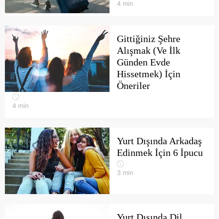
4
min
Gittiğiniz Şehre
Alışmak (Ve İlk
Günden Evde
Hissetmek) İçin
Öneriler
4
min
Yurt Dışında Arkadaş
Edinmek İçin 6 İpucu
3
min
Yurt Dışında Dil