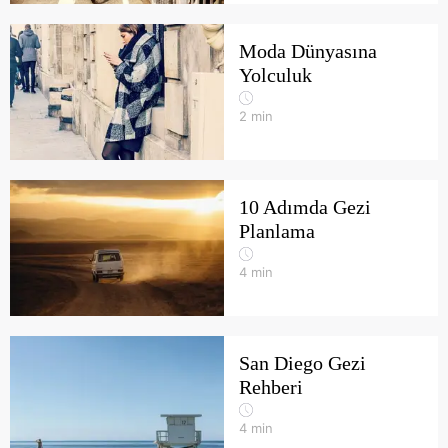
Moda Dünyasına
Yolculuk
2
min
10 Adımda Gezi
Planlama
4
min
San Diego Gezi
Rehberi
4
min