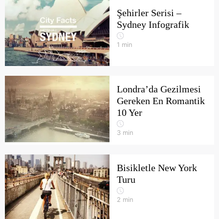
Şehirler Serisi –
Sydney Infografik
1
min
Londra’da Gezilmesi
Gereken En Romantik
10 Yer
3
min
Bisikletle New York
Turu
2
min