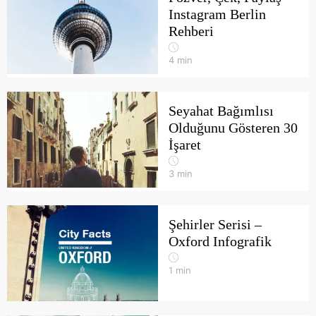
Instagram Berlin
Rehberi
4
min
Seyahat Bağımlısı
Olduğunu Gösteren 30
İşaret
3
min
Şehirler Serisi –
Oxford Infografik
1
min