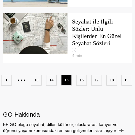
Seyahat ile İlgili
Sözler: Ünlü
Kişilerden En Güzel
Seyahat Sözleri
4
min
1
13
14
15
16
17
18
GO Hakkında
EF GO blogu seyahat, diller, kültürler, uluslararası kariyer ve
öğrenci yaşamı konusundaki en son gelişmeleri size taşıyor. EF