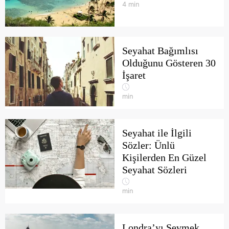
4
min
Seyahat Bağımlısı
Olduğunu Gösteren 30
İşaret
min
Seyahat ile İlgili
Sözler: Ünlü
Kişilerden En Güzel
Seyahat Sözleri
min
Londra’yı Sevmek