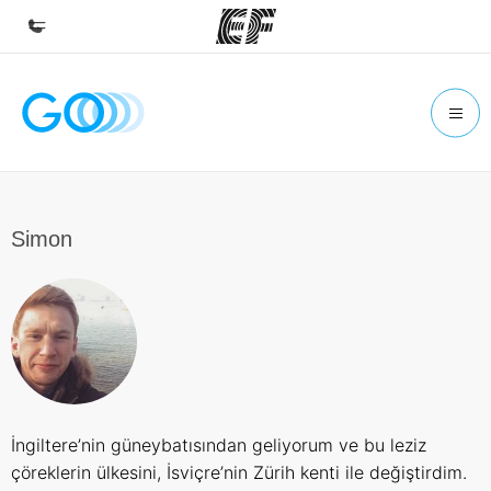
Ana Sayfa
EF'e hoş geldiniz
Programlarımız
Tüm programlarımıza göz atın
Simon
Ofislerimiz
Size yakın bir EF ofisi bulun
Hakkımızda
Biz kimiz?
Kariyer
İngiltere’nin güneybatısından geliyorum ve bu leziz
Ekibimize katılın
çöreklerin ülkesini, İsviçre’nin Zürih kenti ile değiştirdim.