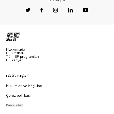
EF'i takip et
Hakkımızda
EF Ofisleri
Tüm EF programları
EF kariyer
Gi̇zli̇li̇k bi̇lgi̇leri̇
Hükümleri ve Koşulları
Çerez politikasi
Privacy Settings