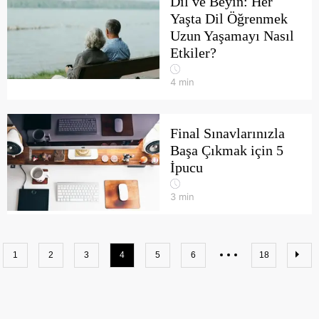
Dil ve Beyin: Her
Yaşta Dil Öğrenmek
Uzun Yaşamayı Nasıl
Etkiler?
4
min
Final Sınavlarınızla
Başa Çıkmak için 5
İpucu
3
min
1
2
3
4
5
6
18