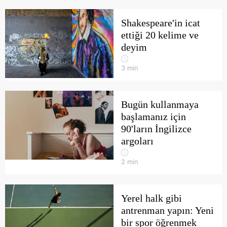
Shakespeare'in icat
ettiği 20 kelime ve
deyim
3
min
Bugün kullanmaya
başlamanız için
90'ların İngilizce
argoları
2
min
Yerel halk gibi
antrenman yapın: Yeni
bir spor öğrenmek