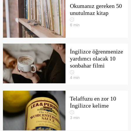
Okumanız gereken 50
unutulmaz kitap
6
min
İngilizce öğrenmenize
yardımcı olacak 10
sonbahar filmi
4
min
Telaffuzu en zor 10
İngilizce kelime
3
min