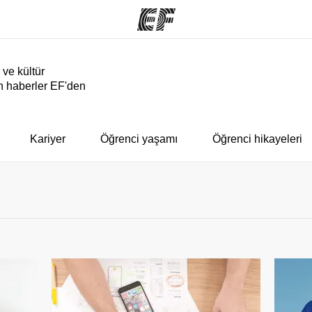
 ve kültür
n haberler EF'den
arımız
Ofislerimiz
Hak
rımıza göz
Size yakın bir EF ofisi
Bi
bulun
Kariyer
Öğrenci yaşamı
Öğrenci hikayeleri