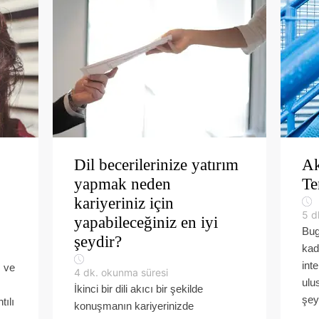
Dil becerilerinize yatırım
Ak
yapmak neden
Te
kariyeriniz için
5
d
yapabileceğiniz en iyi
Bug
şeydir?
kad
int
z ve
4
dk. okunma süresi
ulu
İkinci bir dili akıcı bir şekilde
şey
tılı
konuşmanın kariyerinizde