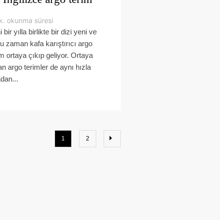
k. okunma süresi
 bir yılla birlikte bir dizi yeni ve
u zaman kafa karıştırıcı argo
im ortaya çıkıp geliyor. Ortaya
an argo terimler de aynı hızla
adan...
1
2