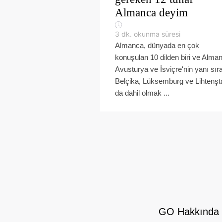
Almanca deyim
3
dk. okunma süresi
Almanca, dünyada en çok
konuşulan 10 dilden biri ve Alma
Avusturya ve İsviçre'nin yanı sır
Belçika, Lüksemburg ve Lihtenş
da dahil olmak ...
GO Hakkında