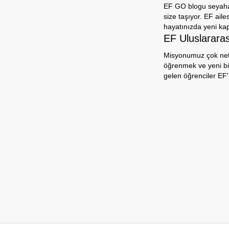
EF GO blogu seyahat,
size taşıyor. EF aile
hayatınızda yeni ka
EF Uluslarara
Misyonumuz çok net: 
öğrenmek ve yeni bi
gelen öğrenciler EF'