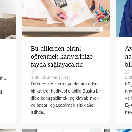
Bu dillerden birini
Av
öğrenmek kariyerinize
ha
fayda sağlayacaktır
bi
4
dk. okunma süresi
2
d
daha
Dil becerileri vermeye devam eden
Küç
bir kariyer hediyesi olabilir: Başka bir
arı
ri
dilde konuşabilmek, açıklayabilmek
ve 
ve pazarlık yapabilmek sizi daha
Eyl
istihda...
ner