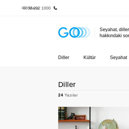
0850 202 1000
Menü
Seyahat, diller
hakkındaki so
Ana Sayfa
Programl
EF'e hoş geldiniz
Tüm programla
atın
Diller
Kültür
Seyahat
Diller
24
Yazılar