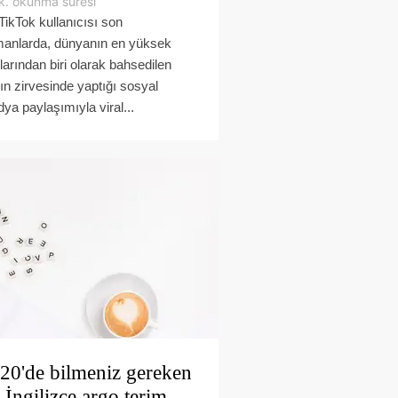
k. okunma süresi
 TikTok kullanıcısı son
anlarda, dünyanın en yüksek
larından biri olarak bahsedilen
ın zirvesinde yaptığı sosyal
ya paylaşımıyla viral...
20'de bilmeniz gereken
 İngilizce argo terim