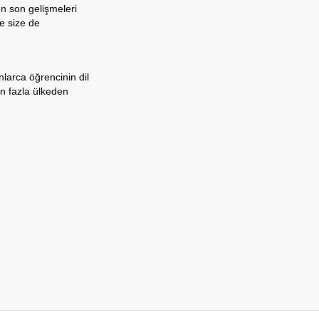
en son gelişmeleri
te size de
nlarca öğrencinin dil
n fazla ülkeden