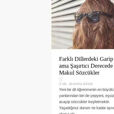
Farklı Dillerdeki Garip
ama Şaşırtıcı Derecede
Makul Sözcükler
3
dk. okunma süresi
Yeni bir dil öğrenmenin en büyülü
yanlarından biri de yepyeni, eşsi
acayip sözcükler keşfetmektir.
Yaşadığınız durum ne kadar ayrın
olursa ols...