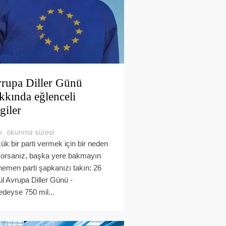
rupa Diller Günü
kkında eğlenceli
lgiler
k. okunma süresi
ük bir parti vermek için bir neden
yorsanız, başka yere bakmayın
hemen parti şapkanızı takın: 26
ül Avrupa Diller Günü -
edeyse 750 mil...