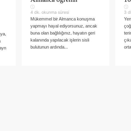
4
dk. okunma süresi
3
d
Mükemmel bir Almanca konuşma
Yeni
yapmayı hayal ediyorsunuz, ancak
çoğ
buna olan bağlılığınız, hayatın geri
ter
nya,
kalanında yapılacak işlerin sisli
çık
a
bulutunun ardında...
ort
tayn