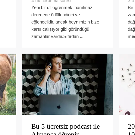
4
dk. okunma süresi
3
d
Yeni bir dil öğrenmek inanılmaz
Bir
derecede ödüllendirici ve
zam
eğlencelidir, ancak beynimizin bize
dağ
karşı çalışıyor gibi göründüğü
dağ
zamanlar vardır.Sıfırdan ...
med
Bu 5 ücretsiz podcast ile
20
Almanca öğrenin
10