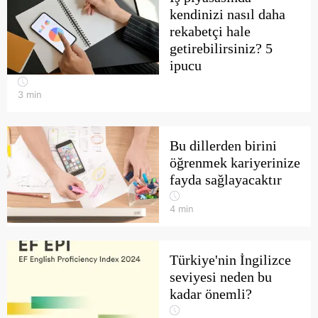
kendinizi nasıl daha
rekabetçi hale
getirebilirsiniz? 5
ipucu
3
min
Bu dillerden birini
öğrenmek kariyerinize
fayda sağlayacaktır
4
min
Türkiye'nin İngilizce
seviyesi neden bu
kadar önemli?