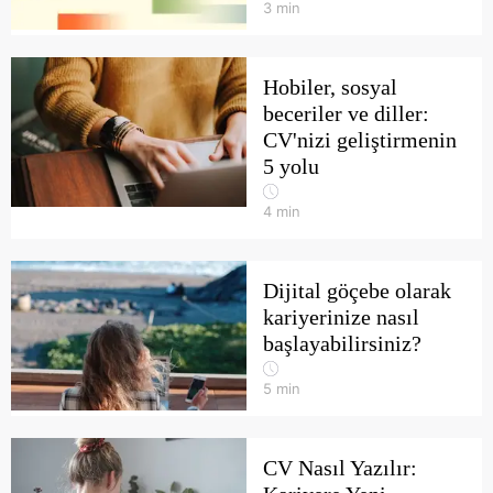
3
min
Hobiler, sosyal
beceriler ve diller:
CV'nizi geliştirmenin
5 yolu
4
min
Dijital göçebe olarak
kariyerinize nasıl
başlayabilirsiniz?
5
min
CV Nasıl Yazılır: