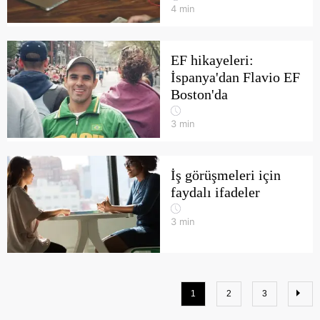
4
min
EF hikayeleri:
İspanya'dan Flavio EF
Boston'da
3
min
İş görüşmeleri için
faydalı ifadeler
3
min
1
2
3