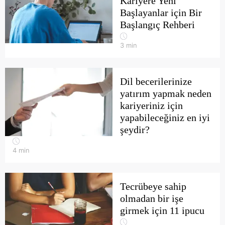
Kariyere Yeni
Başlayanlar için Bir
Başlangıç Rehberi
3
min
Dil becerilerinize
yatırım yapmak neden
kariyeriniz için
yapabileceğiniz en iyi
şeydir?
4
min
Tecrübeye sahip
olmadan bir işe
girmek için 11 ipucu