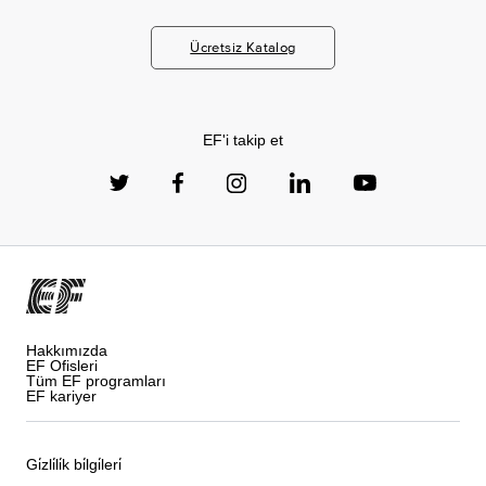
Ücretsiz Katalog
EF'i takip et
Hakkımızda
EF Ofisleri
Tüm EF programları
EF kariyer
Gi̇zli̇li̇k bi̇lgi̇leri̇