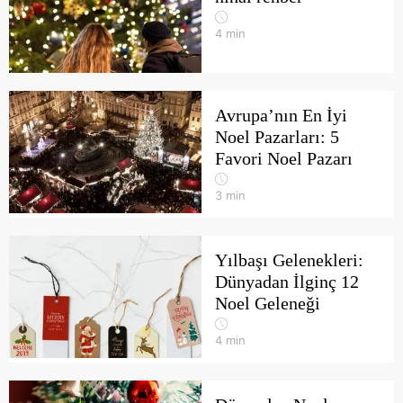
4
min
Avrupa’nın En İyi
Noel Pazarları: 5
Favori Noel Pazarı
3
min
Yılbaşı Gelenekleri:
Dünyadan İlginç 12
Noel Geleneği
4
min