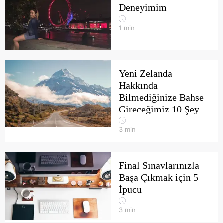
Deneyimim
1
min
Yeni Zelanda
Hakkında
Bilmediğinize Bahse
Gireceğimiz 10 Şey
3
min
Final Sınavlarınızla
Başa Çıkmak için 5
İpucu
3
min