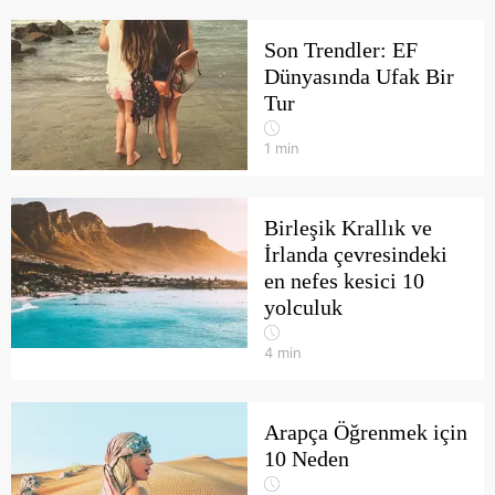
Son Trendler: EF
Dünyasında Ufak Bir
Tur
1
min
Birleşik Krallık ve
İrlanda çevresindeki
en nefes kesici 10
yolculuk
4
min
Arapça Öğrenmek için
10 Neden