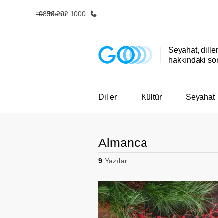
0850 202 1000
Menü
Seyahat, diller
hakkındaki so
Ana Sayfa
Programl
EF'e hoş geldiniz
Tüm programla
atın
Diller
Kültür
Seyahat
Almanca
9
Yazılar