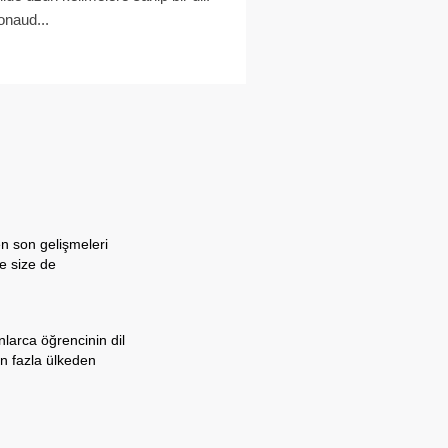
onaud...
en son gelişmeleri
te size de
nlarca öğrencinin dil
n fazla ülkeden