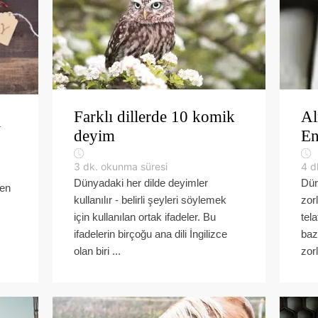
Farklı dillerde 10 komik
Al
ı
deyim
En
3
dk. okunma süresi
4
d
Dünyadaki her dilde deyimler
Dür
den
kullanılır - belirli şeyleri söylemek
zorl
için kullanılan ortak ifadeler. Bu
tel
ifadelerin birçoğu ana dili İngilizce
baz
olan biri ...
zorl