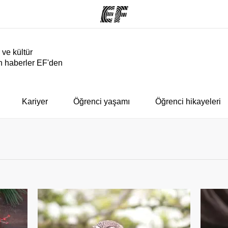
 ve kültür
n haberler EF'den
arımız
Ofislerimiz
Hak
rımıza göz
Size yakın bir EF ofisi
Bi
bulun
Kariyer
Öğrenci yaşamı
Öğrenci hikayeleri