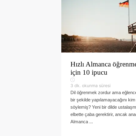
Hızlı Almanca öğrenm
için 10 ipucu
3
dk. okunma süresi
Dil öğrenmek zordur ama eğlence
bir şekilde yapılamayacağını kim
söylemiş? Yeni bir dilde ustalaş
elbette çaba gerektirir, ancak anad
Almanca ...