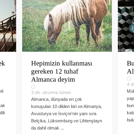
ek
Hepimizin kullanması
Bu
gereken 12 tuhaf
Al
Almanca deyim
4
d
li
Mük
3
dk. okunma süresi
yap
Almanca, dünyada en çok
mak
bun
konuşulan 10 dilden biri ve Almanya,
ili
kal
Avusturya ve İsviçre'nin yanı sıra
bul
Belçika, Lüksemburg ve Lihtenştayn
da dahil olmak ...