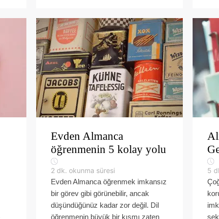
Evden Almanca
Al
öğrenmenin 5 kolay yolu
Ge
2
dk. okunma süresi
5
d
Evden Almanca öğrenmek imkansız
Çoğ
bir görev gibi görünebilir, ancak
kor
düşündüğünüz kadar zor değil. Dil
imk
öğrenmenin büyük bir kısmı zaten
şek
k