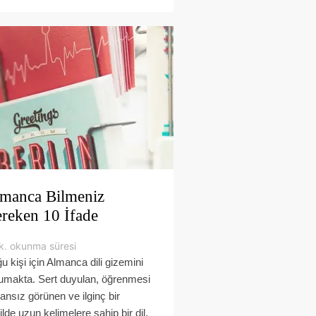
manca Bilmeniz
reken 10 İfade
k. okunma süresi
u kişi için Almanca dili gizemini
umakta. Sert duyulan, öğrenmesi
ansız görünen ve ilginç bir
ilde uzun kelimelere sahip bir dil.