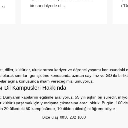
bir sandalyede ot...
(“D
 ki
 diller, kültürler, uluslararası kariyer ve öğrenci yaşamı konusundaki 
si olarak sınırları genişletme konusunda uzman sayılırız ve GO ile birlik
pılar açma konusunda ilham vereceğimizi umuyoruz.
sı Dil Kampüsleri Hakkında
Dünyanın kapılarını eğitimle aralıyoruz. 55 yılı aşkın bir süredir, milyo
r kültürü yaşamak için yurtdışına çıkmasına aracı olduk. Bugün, 100'de
in 20 ülkedeki 50 kampüsünde, 10 dilden dilediğini öğrenebiliyor.
Bize ulaş
0850 202 1000